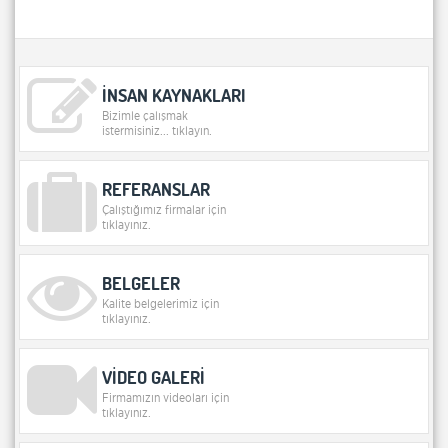
İNSAN KAYNAKLARI
Bizimle çalışmak
istermisiniz... tıklayın.
REFERANSLAR
Çalıştığımız firmalar için
tıklayınız.
BELGELER
Kalite belgelerimiz için
tıklayınız.
VİDEO GALERİ
Firmamızın videoları için
tıklayınız.