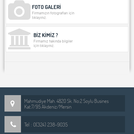
FOTO GALERİ
Firmamızın fotografları için
tıklayınız.
BİZ KİMİZ ?
Firmamız hakında bilgiler
için tıklayınız.
Mahmudiye Mah. 4820 Sk. No:2 Soylu Busines
Kat:7/95 Akdeniz/Mersin
Tel : 0(324) 238-9035