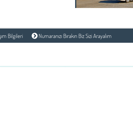
ım Bilgileri
Numaranızı Bırakın Biz Sizi Arayalım