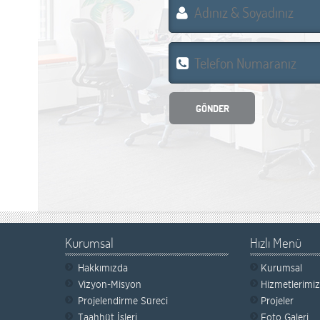
Kurumsal
Hızlı Menü
Hakkımızda
Kurumsal
Vizyon-Misyon
Hizmetlerimiz
Projelendirme Süreci
Projeler
Taahhüt İşleri
Foto Galeri