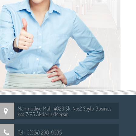
Mahmudiye Mah. 4820 Sk. No:2 Soylu Busines
Kat:7/95 Akdeniz/Mersin
Tel : 0(324) 238-9035